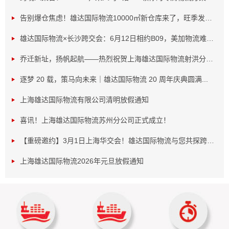
告别爆仓焦虑！雄达国际物流10000㎡新仓库来了，旺季发货...
雄达国际物流×长沙跨交会：6月12日相约B09，美加物流难题...
乔迁新址，扬帆起航——热烈祝贺上海雄达国际物流射洪分公...
逐梦 20 载，策马向未来｜雄达国际物流 20 周年庆典圆满...
上海雄达国际物流有限公司清明放假通知
喜讯！上海雄达国际物流苏州分公司正式成立！
中午12:00，庆典在热闹的欢乐集市中暖心开场。全
【重磅邀约】3月1日上海华交会！雄达国际物流与您共探跨境...
体雄达精英有序签到入场，在轻松愉悦的氛围中相聚畅谈，
分享一年来的收获与感悟，用欢声笑语为这场年度盛会拉开
上海雄达国际物流2026年元旦放假通知
序幕，尽显雄达大家庭的温暖与凝聚力。
荣耀周年：致敬榜样，艺献华章