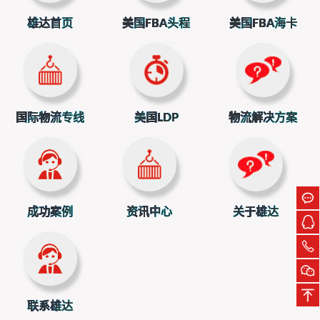
雄达首页
美国FBA头程
美国FBA海卡
国际物流专线
美国LDP
物流解决方案
下午13:00，庆典正式进入核心篇章。主持人热情开
场后，《祥狮献瑞》灵动登场，为雄达送上鸿运当头的美好
成功案例
资讯中心
关于雄达
祝福；董事长与核心高管共同见证20周年庆典仪式，深情回
望雄达二十载奋斗征程，擘画未来发展蓝图，为全体雄达人
注入前行力量。
联系雄达