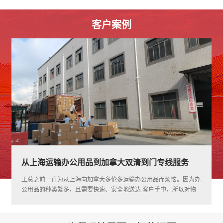
客户案例
门专线服务
上海到加拿大空派，什么价格?如何发呢
rev
ext
品而烦恼。因为办
上海某商贸公司的何小姐，运输运动背包到加拿大，通
手中，所以对物
客户转介绍，并在百度搜索雄达国际物流，感觉雄达物
物流公司合作过，
惠，时效稳定，而且服务态度很好，所以相继发了很多
交货时间，还增
到加拿大，这次的运动背包走的是加拿大空派服务。
常不满。