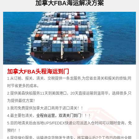
加拿大FBA海运解决方案
加拿大FBA头程海运到门
1.从订舱、报关、清关、交税提供一条龙服务,为您省去清关和报关的烦恼,同
时节省更多的成本。
2.
提供
美森快船服务
11
天到美国港口，20天直接运输到温哥华，
选择很多,只
为提供最优方案！
3.
我司免费提供加拿大进口商用于进口清关！！
4.
最主要包清关，
全程自运营，双清关门到门
！！！
5.
目的地清关后由当地
UPS/FEDEX
快递公司派送入仓时间可以随时查询，免
预约！！
6.
提供保价服务，运输途中货物发生遗失，核实确认后
7
个工作日内做出全额