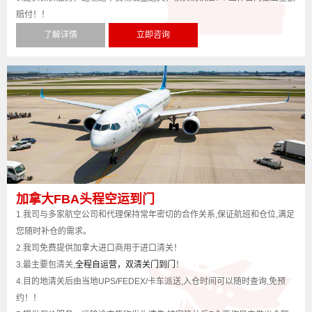
赔付！！
了解详情
立即咨询
加拿大FBA头程空运到门
1.我司与多家航空公司和代理保持常年密切的合作关系,保证航班和仓位,满足
您随时补仓的需求。
2.我司免费提供加拿大进口商用于进口清关！
3.最主要包清关,
全程自运营，双清关门到门
！
4.目的地清关后由当地UPS/FEDEX/卡车派送,入仓时间可以随时查询,免预
约！！