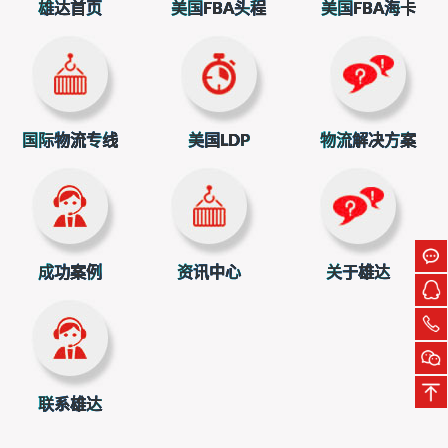
雄达首页
美国FBA头程
美国FBA海卡
上海雄达国际物流有限公司，成立于2006年，分别在上
海、深圳、成都、射洪、长沙、青岛、合肥、郑州、盐城和
美国(洛杉矶)等地设立了分子公司，业务涵盖FBA头程物流国
际空运、国际海运、海外仓四大板块。
国际物流专线
美国LDP
物流解决方案
成功案例
资讯中心
关于雄达
联系雄达