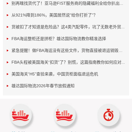
别再瞎找货代了！亚马逊FIST服务商的隐藏福利全给你扒出...
从921%降到186%，美国居然说"给你打折了"？
货被扣了才知道是危险品？这4类汽配零件，坑了无数老外贸...
FBA海运整柜还是拼柜？雄达国际物流教你精准选择
紧急提醒！做FBA海运没有这些文件，货物直接被退运销毁！...
FBA头程被美国海关“扣货”了？别慌，这篇指南教你如何应对...
首先，要搞清楚两者的核心区别。整柜（FCL）是指一
美国海关“H5”查验来袭，中国货柜面临退运危机
个集装箱只装你一家的货，从装柜到目的港全程不拆柜，安
全高效。常见的20GP柜约能装28立方米，40HQ柜约能装68
雄达国际物流2026年春节放假通知
立方米。而拼柜（LCL）则是将多个卖家的货物凑在一个集
装箱里，按体积或重量分摊费用，适合货量不大的情况。
选择时，可以从以下四个维度来判断：
看货量：这是最核心的标准。很多卖家误以为拼柜一定
便宜，其实不然。当货量超过15立方米时，拼柜的单位运费