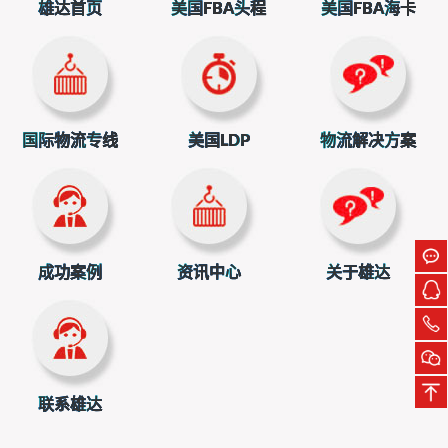
加上各种附加费，总成本可能反超整柜。如果货量达到20GP
雄达首页
美国FBA头程
美国FBA海卡
柜的一半以上（即15立方米以上），整柜的性价比就已显
现；若货量超过28立方米，直接走整柜无疑更划算。只有货
量在10立方米以下，拼柜才是更经济的选择。
看时效：整柜时效更稳定。拼柜需要等待凑货、到港后
拆柜分货，环节多，通常比整柜慢3-7天，旺季甚至可能延误
国际物流专线
美国LDP
物流解决方案
更久。如果是补爆款，怕断货，建议优先选择时效可控的整
柜。
看货物属性：高货值或敏感货建议走整柜。拼柜存在
“被连累”的风险，若同柜其他货物违规，你的货也可能被海关
成功案例
资讯中心
关于雄达
扣押。对于带电、液体或高价值产品，整柜能有效规避此类
风险。
联系雄达