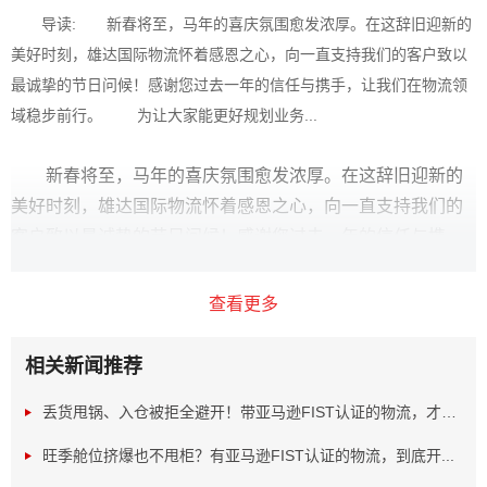
导读: 新春将至，马年的喜庆氛围愈发浓厚。在这辞旧迎新的
美好时刻，雄达国际物流怀着感恩之心，向一直支持我们的客户致以
最诚挚的节日问候！感谢您过去一年的信任与携手，让我们在物流领
域稳步前行。 为让大家能更好规划业务...
新春将至，马年的喜庆氛围愈发浓厚。在这辞旧迎新的
美好时刻，雄达国际物流怀着感恩之心，向一直支持我们的
客户致以最诚挚的节日问候！感谢您过去一年的信任与携
手，让我们在物流领域稳步前行。
为让大家能更好规划业务，现将我司2026年春节放假安
查看更多
排告知如下：2月14日（星期六）至2月23日（星期一）放假
调休，共10天，2月28日（星期六）正常上班。
相关新闻推荐
放假期间，为保障业务不受大的影响，我们做了充分准
丢货甩锅、入仓被拒全避开！带亚马逊FIST认证的物流，才是...
备。上海、深圳、青岛分拨中心虽正常休假，但各部门已提
前与相关业务方沟通协调，确保收货等业务能顺利对接，大
旺季舱位挤爆也不甩柜？有亚马逊FIST认证的物流，到底开...
程度降低假期对业务的影响。同时，我们安排了专人值班，