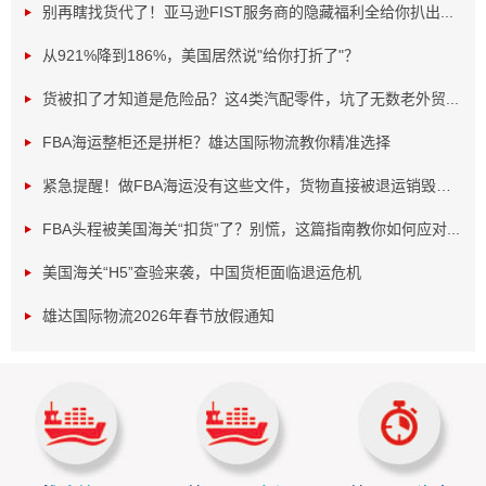
别再瞎找货代了！亚马逊FIST服务商的隐藏福利全给你扒出...
若您在假期有紧急需求，可随时联系[值班电话]，我们会第一
时间响应处理。
从921%降到186%，美国居然说"给你打折了"？
希望您在春节期间注意出行安全，无论是走亲访友还是
货被扣了才知道是危险品？这4类汽配零件，坑了无数老外贸...
外出游玩，都平平安安。
FBA海运整柜还是拼柜？雄达国际物流教你精准选择
回首2025，我们并肩作战，攻克了一个个难关，取得了
一份份成绩，这都离不开您的支持。展望2026，我们满怀信
紧急提醒！做FBA海运没有这些文件，货物直接被退运销毁！...
心，将继续以专业、高效的服务，为您的物流需求保驾护
FBA头程被美国海关“扣货”了？别慌，这篇指南教你如何应对...
航。
再次祝您和家人春节快乐、马到成功、身体健康、阖家
美国海关“H5”查验来袭，中国货柜面临退运危机
幸福、万事顺遂！期待新的一年与您继续携手，共创辉煌！
雄达国际物流2026年春节放假通知