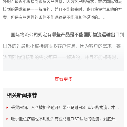
外的？最近小编接到很多客户信息，因为客户的需求，雄达国际物流
接到的需求都是一一解决的，并且不能邮寄时，我们将提供其他的方
案，但是有些硬性的条件不能运输是不能用其他渠道的。 ...
国际物流公司规定有
哪些产品是不能国际物流运输出口
到
国外的？最近小编接到很多客户信息，因为客户的需求，雄
达国际物流接到的需求都是一一解决的，并且不能邮寄时，
我们将提供其他的方案，但是有些硬性的条件不能运输是不
查看更多
能用其他渠道的。
比如哪些产品不能运输：
相关新闻推荐
化工类产品：液体、粉末、颗粒、医药类的产品不能运输
丢货甩锅、入仓被拒全避开！带亚马逊FIST认证的物流，才是...
国内禁止运输的产品有：香烟
旺季舱位挤爆也不甩柜？有亚马逊FIST认证的物流，到底开...