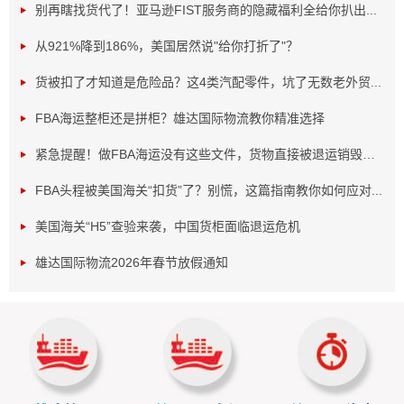
其他不能运输的产品：纯电池、氟利昂等等
别再瞎找货代了！亚马逊FIST服务商的隐藏福利全给你扒出...
从921%降到186%，美国居然说"给你打折了"？
货被扣了才知道是危险品？这4类汽配零件，坑了无数老外贸...
FBA海运整柜还是拼柜？雄达国际物流教你精准选择
紧急提醒！做FBA海运没有这些文件，货物直接被退运销毁！...
FBA头程被美国海关“扣货”了？别慌，这篇指南教你如何应对...
这些都是不可以运输的，因为纯电池类的东西有危险系
美国海关“H5”查验来袭，中国货柜面临退运危机
数，很多航空公司都不会接，包括国际海运都是一样的。
雄达国际物流2026年春节放假通知
针对
不能国际物流运输的产品
还有很多，因为这些产品都
是小编最近有遇到过的，所以统计出来，归类到一块，有些
产品是硬性要求不能运输，雄达
国际物流公司
也是做不到
的，所以不接以上几点的业务哦。