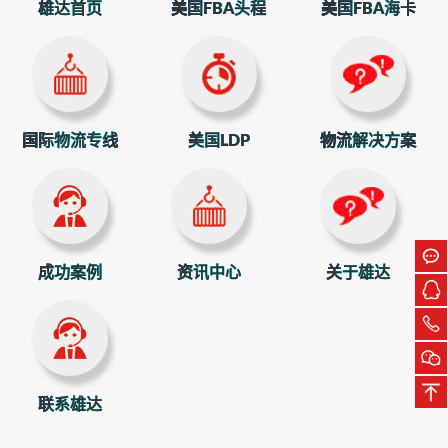
雄达首页
美国FBA头程
美国FBA海卡
入了征税名单，税率从5%到40%不等。
这意味着，如果你的业务涉及这些领域，出口成本将
大幅增加，价格优势可能会被削弱，直接影响订单量和利润
率。
国际物流专线
美国LDP
物流解决方案
二、为什么会出现这种情况？
这背后是国际贸易中常见的“反倾销”措施。简单来说，当
一国认为进口产品以低于正常价值的价格销售，并对本国产
业造成损害时，就会启动调查并征收额外关税。
成功案例
资讯中心
关于雄达
巴基斯坦此举，意在保护其国内钢铁产业。对于中国
出口企业而言，这提醒我们，在开拓新兴市场时，不仅要关
注市场需求，更要研究当地的贸易政策和产业保护倾向。
联系雄达