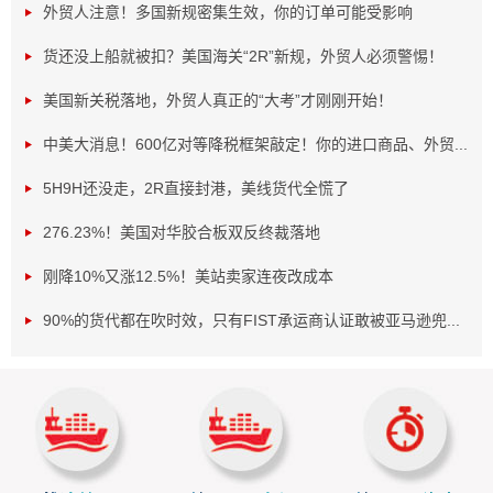
外贸人注意！多国新规密集生效，你的订单可能受影响
货还没上船就被扣？美国海关“2R”新规，外贸人必须警惕！
美国新关税落地，外贸人真正的“大考”才刚刚开始！
中美大消息！600亿对等降税框架敲定！你的进口商品、外贸...
5H9H还没走，2R直接封港，美线货代全慌了
276.23%！美国对华胶合板双反终裁落地
对于从事钢铁及相关产品出口的企业来说，这无疑是
刚降10%又涨12.5%！美站卖家连夜改成本
一个需要高度警惕的信号。
90%的货代都在吹时效，只有FIST承运商认证敢被亚马逊兜...
一、关税大棒挥向哪些产品？
此次巴基斯坦加征关税并非单一事件，而是针对多种中
国钢铁产品的“组合拳”。除了上述提到的连铸坯材外，冷轧钢
板、彩涂板卷、镀锌卷板以及异型混凝土钢筋等产品也被列