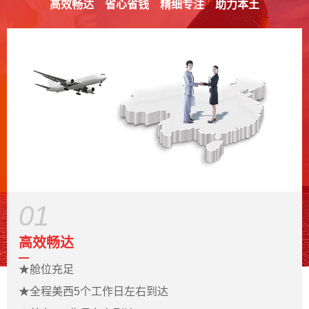
高效畅达
省心省钱
精细专注
助力本土
01
高效畅达
★
舱位充足
★
全程美西5个工作日左右到达