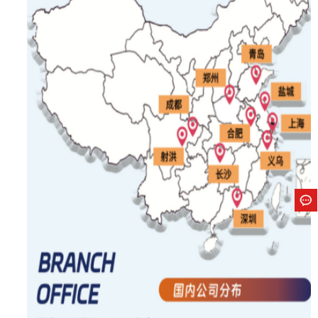
雄达首页
美国FBA头程
美国FBA海卡
上海雄达国际物流有限公司
与您相约杭州出口跨境电商博览会暨全球选品生态展
2025年9月25日-27日
杭州国际博览中心我们不见不散！
国际物流专线
美国LDP
物流解决方案
成功案例
资讯中心
关于雄达
立即扫一扫获取物流方案和报价
上一篇：秋日远征：雄达国际物流的山水相逢与烟火同行
下一篇：致敬匠心，感恩传承 | 雄达商学院教师节活动温暖落幕
联系雄达