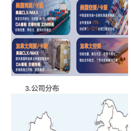
告别爆仓焦虑！雄达国际物流10000㎡新仓库来了，旺季发货...
雄达国际物流×长沙跨交会：6月12日相约B09，美加物流难题...
乔迁新址，扬帆起航——热烈祝贺上海雄达国际物流射洪分公...
逐梦 20 载，策马向未来｜雄达国际物流 20 周年庆典圆满...
上海雄达国际物流有限公司清明放假通知
喜讯！上海雄达国际物流苏州分公司正式成立！
【重磅邀约】3月1日上海华交会！雄达国际物流与您共探跨境...
上海雄达国际物流2026年元旦放假通知