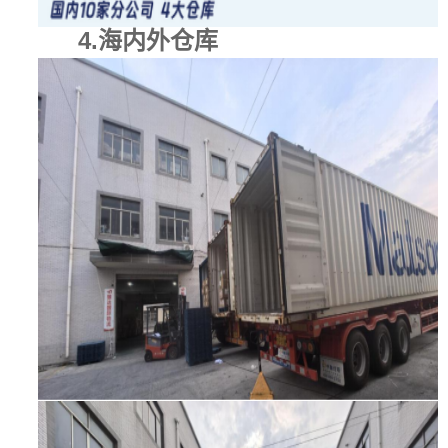
上海雄达国际物流有限公司
18年中美物流运输经验，13年专注于亚马逊fba头程服
务，美国FBA空运，美国FBA海运，传统海运，可为你提供DDP/DDU/LDP，拼箱/整
柜双清到门服务。全程一站式服务，帮您节省物流成本，节约物流时间。
Copyright © 2018 上海雄达国际物流有限公司All Rights Reserved. Designed by
Wanhu
沪ICP备16018805号-1
沪公网安备31011802005200号
丨
网站地图